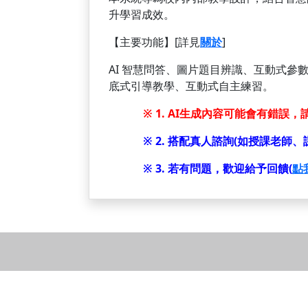
升學習成效。
【主要功能】[詳見
關於
]
AI 智慧問答、圖片題目辨識、互動式參
底式引導教學、互動式自主練習。
※ 1. AI生成內容可能會有錯誤
※ 2. 搭配真人諮詢(如授課老
※ 3. 若有問題，歡迎給予回饋(
點