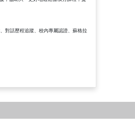
憶
、
對話歷程追蹤
、
校內專屬認證
、
蘇格拉