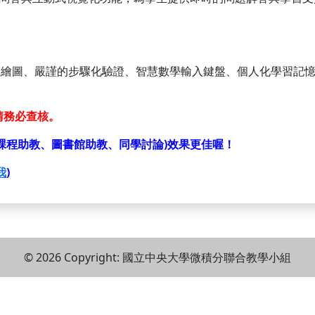
數繪圖
、
嚴謹的步驟化驗證
、
智慧數學輸入鍵盤
、
個人化學習記
，請務必查核。
師、課程助教、圖書館助教、同學討論)效果更佳喔！
我
)
© 2026 Copyright:
國立中央大學微積分聯合教學小組