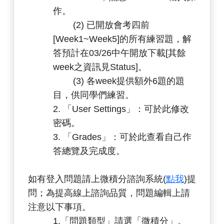
作。
(2) 已開放會考四前
[Week1~Week5]的所有練習題，解
答預計在03/26中午開放下載[其餘
week之資訊見Status]。
(3) 各week提供額外6題的題
目，供同學們練習。
2. 「User Settings」：可於此修改
密碼。
3. 「Grades」：可於此查看自己作
答總覽及完成度。
如有登入問題請上微積分諮詢系統(
點我
)提
問；為提高線上諮詢品質，問題編輯上請
注意以下事項。
1.「問題類型」請選「微積分」。