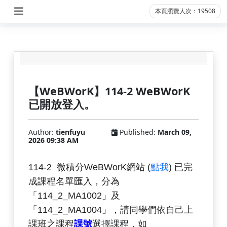
本頁瀏覽人次：19508
【WeBWorK】114-2 WeBWorK
已開放登入。
Author:
tienfuyu
Published:
March 09,
2026 09:38 AM
114-2 微積分WeBWorK網站 (
點我
) 已完
成課程名單匯入，分為
「114_2_
MA1002」及
「114_2_MA1004」，
請同學們依自己上
課班之課程
課號
選擇課程，
如