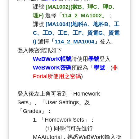
課號
[MA1002](數B、理C、理D、
理F)
選擇
「114_2_MA1002」
；
課號
[MA1004](地科A、地科B、工
C、工D、工E、工F、資電G、資電
I)
選擇
「114_2_MA1004」
登入。
登入帳密資訊如下
WeBWorK帳號
請使用
學號
登入
WeBWorK密碼
預設為
「
學號
」(
非
Portal所使用之密碼
)
登入後左上角可看到「Homework
Sets」、「User Settings」及
「Grades」：
1. 「Homework Sets」：
(1) 同學們可先進行
MAAtutorial，熟悉WeBWorK輸入操