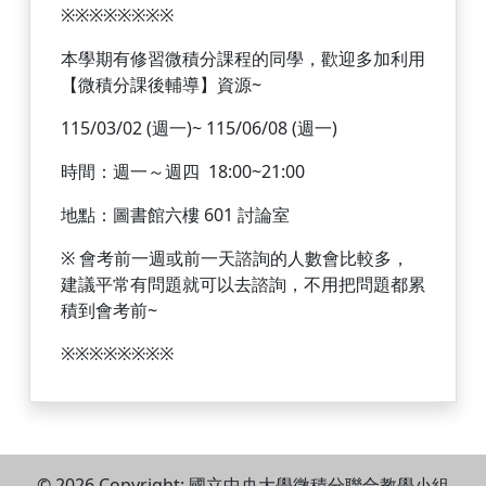
※
※
※
※
※
※
※
※
本學期有修習微積分課程的同學，
歡迎多加利用
【微積分課後輔導】資源~
115/03/02 (週一)~ 115/06/08 (週一)
時間：週一～週四 18:00~21:00
地點：圖書館六樓 601 討論室
※
會考前一週或前一天諮詢的人數會比較多，
建議平常有問題就可以去諮詢，不用把問題都累
積到會考前~
※
※
※
※
※
※
※
※
© 2026 Copyright:
國立中央大學微積分聯合教學小組