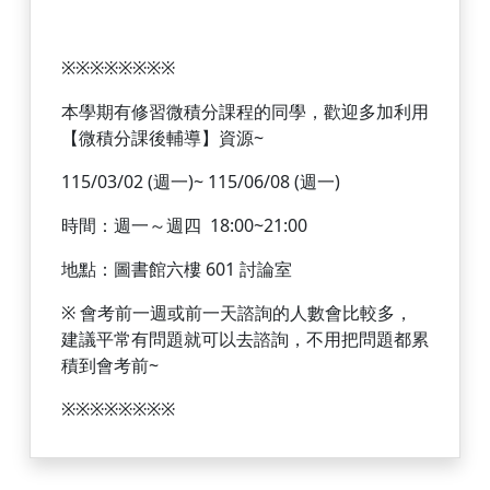
※
※
※
※
※
※
※
※
本學期有修習微積分課程的同學，
歡迎多加利用
【微積分課後輔導】資源~
115/03/02 (週一)~ 115/06/08 (週一)
時間：週一～週四 18:00~21:00
地點：圖書館六樓 601 討論室
※
會考前一週或前一天諮詢的人數會比較多，
建議平常有問題就可以去諮詢，不用把問題都累
積到會考前~
※
※
※
※
※
※
※
※